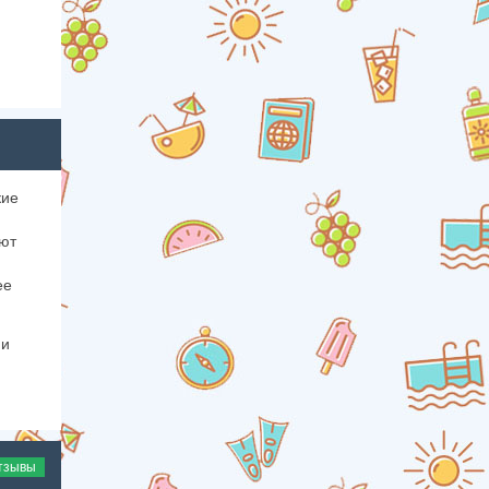
кие
ают
ее
 и
тзывы