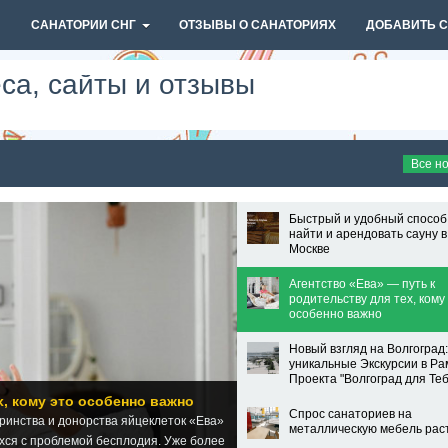
И
САНАТОРИИ СНГ
ОТЗЫВЫ О САНАТОРИЯХ
ДОБАВИТЬ 
са, сайты и отзывы
Все н
Быстрый и удобный способ
найти и арендовать сауну в
Москве
Агентство «Ева» — путь к
родительству для тех, кому
особенно важно
Новый взгляд на Волгоград:
уникальные Экскурсии в Ра
Проекта "Волгоград для Теб
х, кому это особенно важно
Спрос санаториев на
еринства и донорства яйцеклеток «Ева»
металлическую мебель рас
хся с проблемой бесплодия. Уже более