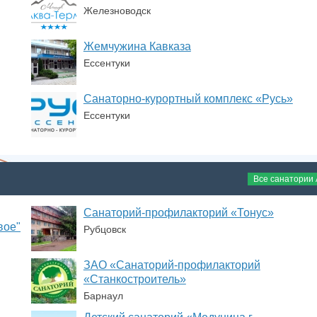
Железноводск
Жемчужина Кавказа
Ессентуки
Санаторно-курортный комплекс «Русь»
Ессентуки
Все санатории
Санаторий-профилакторий «Тонус»
вое"
Рубцовск
ЗАО «Санаторий-профилакторий
«Станкостроитель»
Барнаул