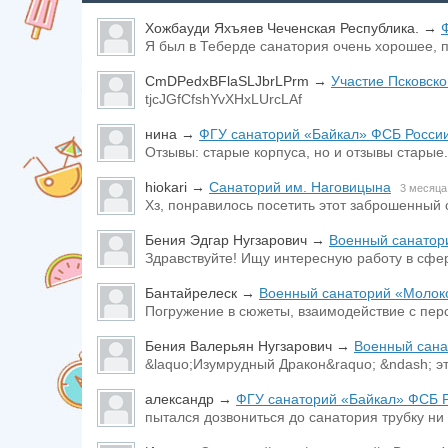
Хожбауди Яхъяев Чеченская Республика.
→
Я был в Теберде санатория очень хорошее, пе
CmDPedxBFlaSLJbrLPrm
→
Участие Псковско
tjcJGfCfshYvXHxLUrcLAf
нина
→
ФГУ санаторий «Байкал» ФСБ Росси
Отзывы: старые корпуса, но и отзывы старые.
hiokari
→
Санаторий им. Наговицына
3 месяца
Хз, понравилось посетить этот заброшенный 
Бения Эдгар Нугзарович
→
Военный санатор
Здравствуйте! Ищу интересную работу в сфере
Бантайрелеск
→
Военный санаторий «Молок
Погружение в сюжеты, взаимодействие с пер
Бения Валерьян Нугзарович
→
Военный сана
&laquo;Изумрудный Дракон&raquo; &ndash; э
александр
→
ФГУ санаторий «Байкал» ФСБ 
пытался дозвониться до санатория трубку ни 