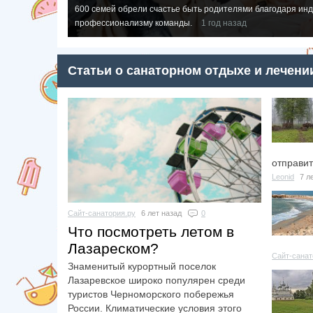
600 семей обрели счастье быть родителями благодаря ин
профессионализму команды.
1 год назад
Статьи о санаторном отдыхе и лечени
отправит
Leonid
7 л
Сайт-санатория.ру
6 лет назад
0
​Что посмотреть летом в
Лазареском?
Сайт-санат
Знаменитый курортный поселок
Лазаревское широко популярен среди
туристов Черноморского побережья
России. Климатические условия этого