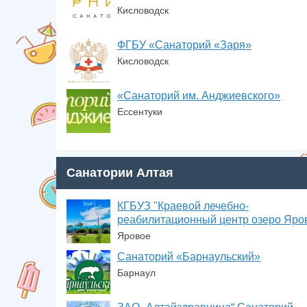
Кисловодск
ФГБУ «Санаторий «Заря»
Кисловодск
«Санаторий им. Анджиевского»
Ессентуки
Санатории Алтая
КГБУЗ "Краевой лечебно-
реабилитационный центр озеро Яро
Яровое
Санаторий «Барнаульский»
Барнаул