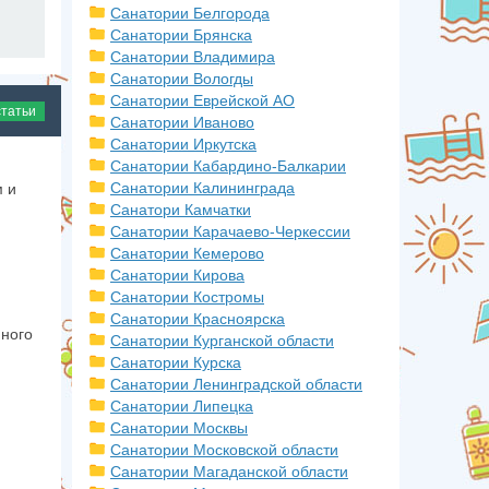
Санатории Белгорода
Санатории Брянска
Санатории Владимира
Санатории Вологды
Санатории Еврейской АО
статьи
Санатории Иваново
Санатории Иркутска
Санатории Кабардино-Балкарии
Санатории Калининграда
м и
Санатори Камчатки
е
Санатории Карачаево-Черкессии
Санатории Кемерово
Санатории Кирова
Санатории Костромы
Санатории Красноярска
много
Санатории Курганской области
В
Санатории Курска
Санатории Ленинградской области
Санатории Липецка
Санатории Москвы
Санатории Московской области
в
Санатории Магаданской области