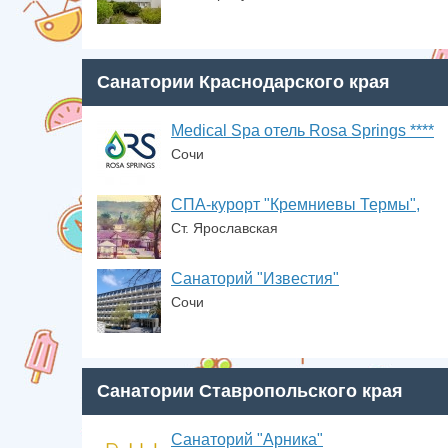
Санатории Краснодарского края
Medical Spa отель Rosa Springs ****
Сочи
СПА-курорт "Кремниевы Термы",
Ст. Ярославская
Санаторий "Известия"
Сочи
Санатории Ставропольского края
Санаторий "Арника"