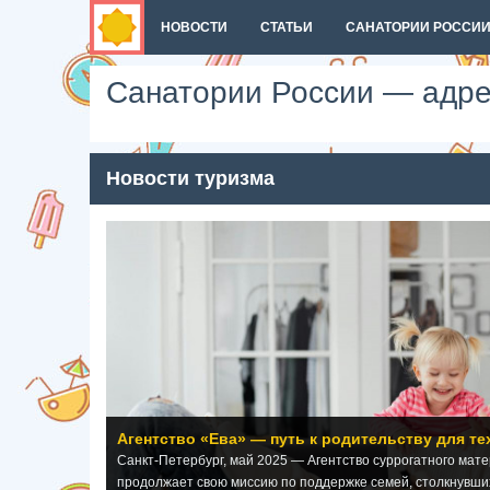
НОВОСТИ
СТАТЬИ
САНАТОРИИ РОССИ
Санатории России — адре
Новости туризма
Агентство «Ева» — путь к родительству для те
Санкт-Петербург, май 2025 — Агентство суррогатного мат
продолжает свою миссию по поддержке семей, столкнувши