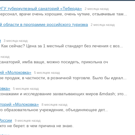
ФГУ туберкулезный санаторий «Теберда»
2 месяца назад
рсонал, врачи очень хорошие, очень чуткие, отзывчивые там...
й области в программе российского туризма
2 месяца назад
и
3 месяца назад
 Как сейчас? Цена за 1 местный стандарт без лечения с воз...
 назад
санаторий, имба ваще, можно посидеть, прикольна оч
ий «Молоковка»
5 месяцев назад
 продаж, в частности, в розничной торговле. Было бы идеал...
овка»
5 месяцев назад
сонажами и исследование захватывающих миров &mdash; это...
торий «Молоковка»
8 месяцев назад
то образовательное учреждение, объединяющее дет...
России
9 месяцев назад
кто не берет. в чем причина не знаю.