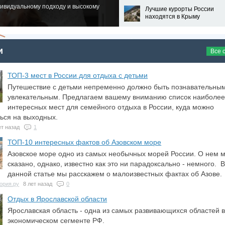
дивидуальному подходу и высокому
Лучшие курорты России
находятся в Крыму
и
Все 
ТОП-3 мест в России для отдыха с детьми
Путешествие с детьми непременно должно быть познавательны
увлекательным. Предлагаем вашему вниманию список наиболе
интересных мест для семейного отдыха в России, куда можно
ься на выходных.
ет назад
1
ТОП-10 интересных фактов об Азовском море
Азовское море одно из самых необычных морей России. О нем 
сказано, однако, известно как это ни парадоксально - немного. 
данной статье мы расскажем о малоизвестных фактах об Азове.
ория.ру
8 лет назад
0
Отдых в Ярославской области
Ярославская область - одна из самых развивающихся областей 
экономическом сегменте РФ.