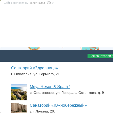
Сайт-санатория.ру
8 лет назад
0
Все санатории 
Санаторий «Здравница»
г. Евпатория, ул. Горького, 21
Mriya Resort & Spa 5 *
с. Оползневое, ул. Генерала Острякова, д. 9
Санаторий «Южнобережный»
.
ул. Ленина, 29.