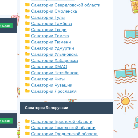
Санатории Свердловской области
Санатории Смоленска
Санатории Тулы
Санатории Тамбова
и края
Санатории Твери
Санатории Томска
Санатории Тюмени
Санатории Удмуртии
Санатории Ульяновска
Санатории Хабаровска
Санатории ХМАО
Санатории Челябинска
Санатории Читы
Санатории Чувашии
Санатории Ярославля
Санатории Белоруссии
и края
Санатории Брестской области
Санатории Гомельской области
Санатории Гродненской области