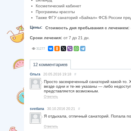
Бильярд
Косметический кабинет
Программы красоты
Также ФГУ санаторий «Байкал» ФСБ России пред
Цены:
Стоимость дня пребывания с лечением:
Сроки лечения:
от 7 до 21 дн.
31277
12 комментариев
Ольга
20.05.2016
19:18
#
Просто засекреченный санаторий какой-то. 
везде одни и те-же указаны — либо недоступ
представляется возможным.
Ответить
svetlana
30.10.2016
20:21
#
Я отдыхала, отличный санаторий. Попала по
Ответить