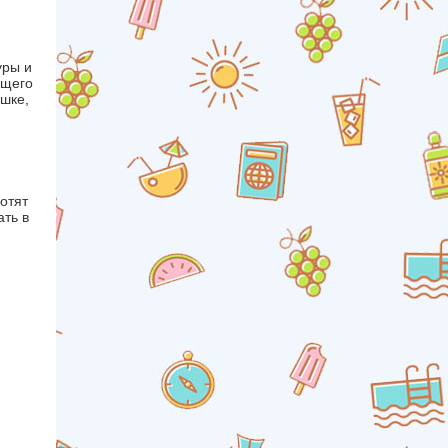
уры и
ющего
яшке,
отят
ать в