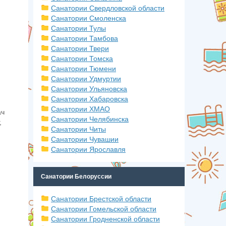
Санатории Свердловской области
Санатории Смоленска
Санатории Тулы
Санатории Тамбова
Санатории Твери
Санатории Томска
Санатории Тюмени
Санатории Удмуртии
Санатории Ульяновска
Санатории Хабаровска
Санатории ХМАО
ач
Санатории Челябинска
,
Санатории Читы
Санатории Чувашии
Санатории Ярославля
Санатории Белоруссии
Санатории Брестской области
Санатории Гомельской области
Санатории Гродненской области