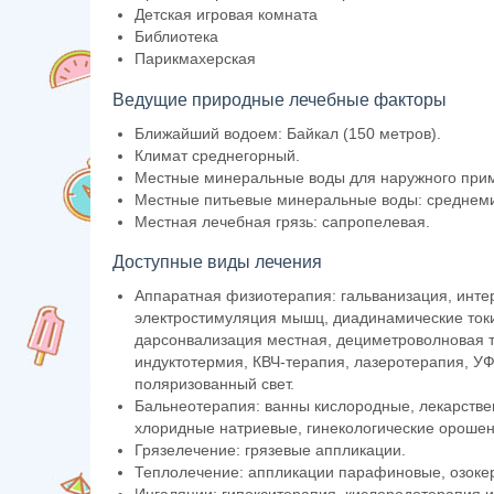
Детская игровая комната
Библиотека
Парикмахерская
Ведущие природные лечебные факторы
Ближайший водоем: Байкал (150 метров).
Климат среднегорный.
Местные минеральные воды для наружного прим
Местные питьевые минеральные воды: среднем
Местная лечебная грязь: сапропелевая.
Доступные виды лечения
Аппаратная физиотерапия: гальванизация, инт
электростимуляция мышц, диадинамические токи,
дарсонвализация местная, дециметроволновая т
индуктотермия, КВЧ-терапия, лазеротерапия, У
поляризованный свет.
Бальнеотерапия: ванны кислородные, лекарстве
хлоридные натриевые, гинекологические орошен
Грязелечение: грязевые аппликации.
Теплолечение: аппликации парафиновые, озоке