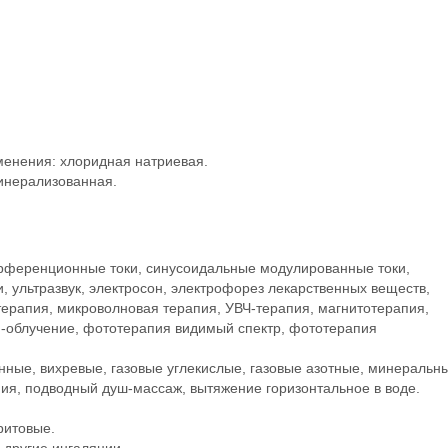
енения: хлоридная натриевая.
инерализованная.
ерференционные токи, синусоидальные модулированные токи,
 ультразвук, электросон, электрофорез лекарственных веществ,
ерапия, микроволновая терапия, УВЧ-терапия, магнитотерапия,
Ф-облучение, фототерапия видимый спектр, фототерапия
нные, вихревые, газовые углекислые, газовые азотные, минеральн
ия, подводный душ-массаж, вытяжение горизонтальное в воде.
ритовые.