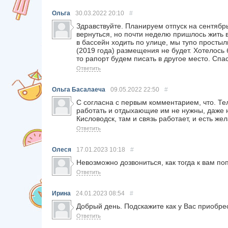
Ольга
30.03.2022
20:10
#
Здравствуйте. Планируем отпуск на сентябрь
вернуться, но почти неделю пришлось жить
в бассейн ходить по улице, мы тупо простыл
(2019 года) размещения не будет. Хотелось б
то рапорт будем писать в другое место. Спа
Ответить
Ольга Басалаеча
09.05.2022
22:50
#
С согласна с первым комментарием, что. Те
работать и отдыхающие им не нужны, даже не
Кисловодск, там и связь работает, и есть же
Ответить
Олеся
17.01.2023
10:18
#
Невозможно дозвониться, как тогда к вам по
Ответить
Ирина
24.01.2023
08:54
#
Добрый день. Подскажите как у Вас приобрес
Ответить