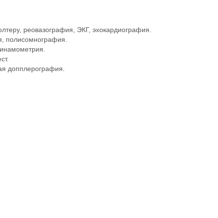
лтеру, реовазография, ЭКГ, эхокардиография.
я, полисомнография.
динамометрия.
ст.
вая допплерография.