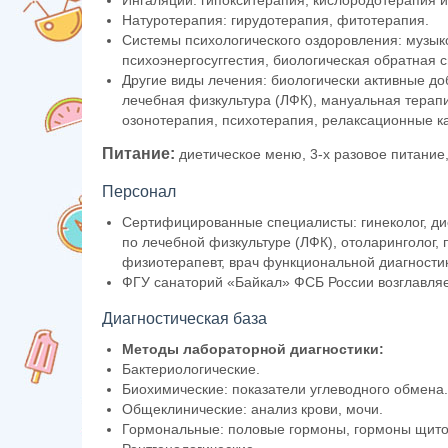
Ингаляции: гипокситерапия, кислородотерапия и
Натуротерапия: гирудотерапия, фитотерапия.
Системы психологического оздоровления: музык
психоэнергосуггестия, биологическая обратная с
Другие виды лечения: биологически активные до
лечебная физкультура (ЛФК), мануальная терап
озонотерапия, психотерапия, релаксационные к
Питание:
диетическое меню, 3-х разовое питание
Персонал
Сертифицированные специалисты: гинеколог, дие
по лечебной физкультуре (ЛФК), отоларинголог, п
физиотерапевт, врач функциональной диагности
ФГУ санаторий «Байкал» ФСБ России возглавля
Диагностическая база
Методы лабораторной диагностики:
Бактериологические.
Биохимические: показатели углеводного обмена.
Общеклинические: анализ крови, мочи.
Гормональные: половые гормоны, гормоны щито