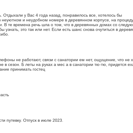
. Отдыхали у Вас 4 года назад, понравилось все, хотелось бы
 в неуютном и неудобном номере в деревянном корпусе, на процед
и. В те времена речь шла о том, что в деревянных домах со следу
ы узнать, это так или нет. Если есть шанс снова очутиться в дерев
сибо.
лефоны не работают, связи с санатории ем нет, ощущение, что не х
 в сезон. Б леты на руках а мес а в санатории тю-тю, придется ех
лание принимать гостец
пасть
ти путевку. Отпуск в июле 2023.