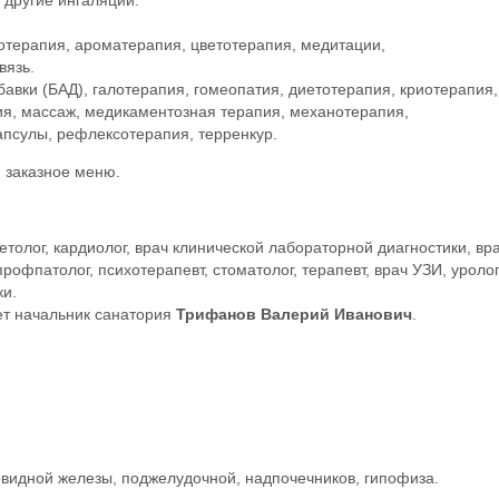
 другие ингаляции.
отерапия, ароматерапия, цветотерапия, медитации,
вязь.
бавки (БАД), галотерапия, гомеопатия, диетотерапия, криотерапия,
ия, массаж, медикаментозная терапия, механотерапия,
апсулы, рефлексотерапия, терренкур.
, заказное меню.
толог, кардиолог, врач клинической лабораторной диагностики, вр
рофпатолог, психотерапевт, стоматолог, терапевт, врач УЗИ, уролог
ки.
ет начальник санатория
Трифанов Валерий Иванович
.
видной железы, поджелудочной, надпочечников, гипофиза.