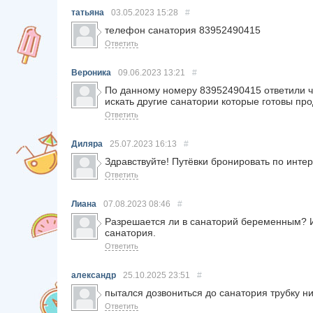
татьяна
03.05.2023
15:28
#
телефон санатория 83952490415
Ответить
Вероника
09.06.2023
13:21
#
По данному номеру 83952490415 ответили что
искать другие санатории которые готовы пр
Ответить
Диляра
25.07.2023
16:13
#
Здравствуйте! Путёвки бронировать по инте
Ответить
Лиана
07.08.2023
08:46
#
Разрешается ли в санаторий беременным? И 
санатория.
Ответить
александр
25.10.2025
23:51
#
пытался дозвониться до санатория трубку ни 
Ответить