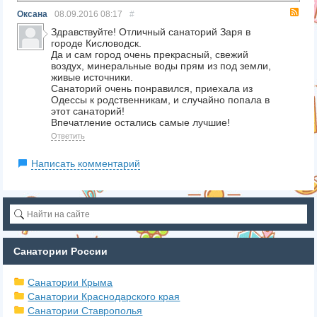
RS
Оксана
08.09.2016
08:17
#
Здравствуйте! Отличный санаторий Заря в
городе Кисловодск.
Да и сам город очень прекрасный, свежий
воздух, минеральные воды прям из под земли,
живые источники.
Санаторий очень понравился, приехала из
Одессы к родственникам, и случайно попала в
этот санаторий!
Впечатление остались самые лучшие!
Ответить
Написать комментарий
Санатории России
Санатории Крыма
Санатории Краснодарского края
Санатории Ставрополья