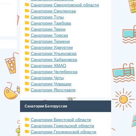
Санатории Свердловской области
Санатории Смоленска
Санатории Тулы
Санатории Тамбова
Санатории Твери
Санатории Томска
Санатории Тюмени
Санатории Удмуртии
Санатории Ульяновска
Санатории Хабаровска
Санатории ХМАО
Санатории Челябинска
Санатории Читы
Санатории Чувашии
Санатории Ярославля
Санатории Белоруссии
Санатории Брестской области
Санатории Гомельской области
Санатории Гродненской области