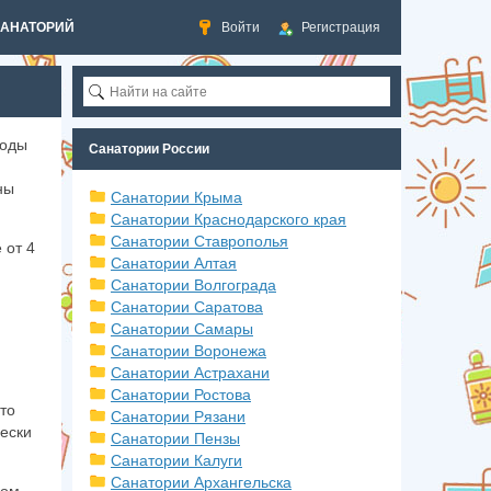
САНАТОРИЙ
Войти
Регистрация
воды
Санатории России
ны
Санатории Крыма
Санатории Краснодарского края
Санатории Ставрополья
 от 4
Санатории Алтая
Санатории Волгограда
Санатории Саратова
Санатории Самары
Санатории Воронежа
Санатории Астрахани
Санатории Ростова
то
Санатории Рязани
ески
Санатории Пензы
Санатории Калуги
Санатории Архангельска