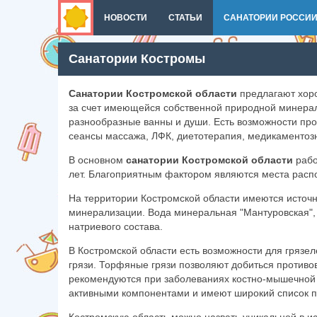
НОВОСТИ
СТАТЬИ
САНАТОРИИ РОССИ
Санатории Костромы
Санатории Костромской области
предлагают хоро
за счет имеющейся собственной природной минерал
разнообразные ванны и души. Есть возможности п
сеансы массажа, ЛФК, диетотерапия, медикаментоз
В основном
санатории Костромской области
рабо
лет. Благоприятным фактором являются места распо
На территории Костромской области имеются источ
минерализации. Вода минеральная "Мантуровская",
натриевого состава.
В Костромской области есть возможности для грязе
грязи. Торфяные грязи позволяют добиться против
рекомендуются при заболеваниях костно-мышечной 
активными компонентами и имеют широкий список п