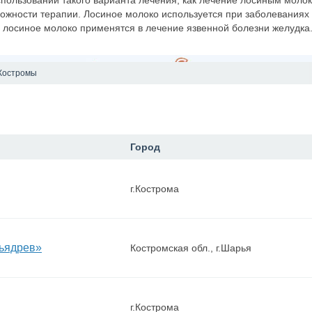
спользовании такого варианта лечения, как лечение лосиным моло
ожности терапии. Лосиное молоко используется при заболеваниях
 лосиное молоко применятся в лечение язвенной болезни желудка
Костромы
Город
г.Кострома
ьядрев»
Костромская обл., г.Шарья
г.Кострома