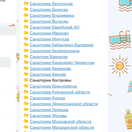
ком.
Санатории Белгорода
Санатории Брянска
.
Санатории Владимира
Санатории Вологды
Санатории Еврейской АО
Санатории Иваново
Санатории Иркутска
Санатории Кабардино-Балкарии
Санатории Калининграда
Санатори Камчатки
Санатории Карачаево-Черкессии
Санатории Кемерово
Санатории Кирова
Санатории Костромы
Санатории Красноярска
Санатории Курганской области
Санатории Курска
Санатории Ленинградской области
Санатории Липецка
Санатории Москвы
Санатории Московской области
Санатории Магаданской области