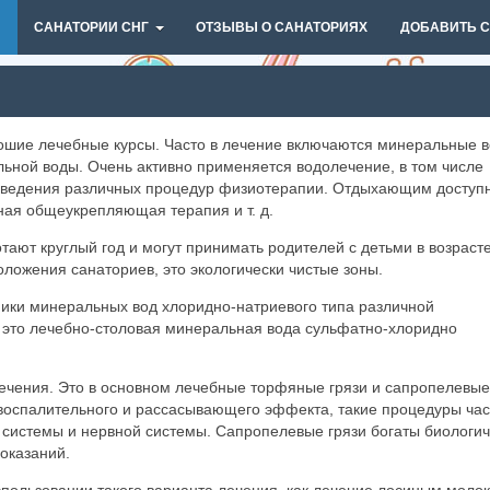
И
САНАТОРИИ СНГ
ОТЗЫВЫ О САНАТОРИЯХ
ДОБАВИТЬ 
шие лечебные курсы. Часто в лечение включаются минеральные 
ьной воды. Очень активно применяется водолечение, в том числе
роведения различных процедур физиотерапии. Отдыхающим доступ
ная общеукрепляющая терапия и т. д.
тают круглый год и могут принимать родителей с детьми в возрасте
ложения санаториев, это экологически чистые зоны.
ники минеральных вод хлоридно-натриевого типа различной
 это лечебно-столовая минеральная вода сульфатно-хлоридно
лечения. Это в основном лечебные торфяные грязи и сапропелевые
овоспалительного и рассасывающего эффекта, такие процедуры час
системы и нервной системы. Сапропелевые грязи богаты биологич
оказаний.