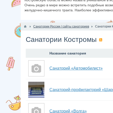
Костромскую область можно назвать уникальной в и
Очень редко в мире можно встретить подобные возм
желудочно-кишечного тракта. Наиболее эффективно
Санатории России / сайты санаториев
Санатории 
Санатории Костромы
Название санатория
Санаторий «Автомобилист»
Санаторий-профилакторий «Шар
Санаторий «Волга»