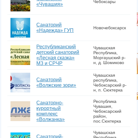
Чебоксары
«Чувашия»
Санаторий
Новочебоксарск
«Надежда» ГУП
Республиканский
Чувашская
детский санаторий
Республика,
«Лесная сказка»
Моргаушский р-
н, д. Шомиково
МЗ и СРЧР
Чувашская
Санаторий
республика,
«Волжские зори»
Чебоксарский р-
н, п. Сюктерка
Республика
Санаторно-
Чувашия,
курортный
Чебоксарский
комплекс
район,
«Волжанка»
пос.Сюктерка
Чувашская
Санаторий-
Республика,