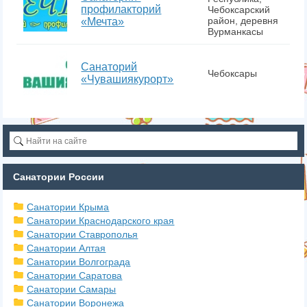
профилакторий
Чебоксарский
район, деревня
«Мечта»
Вурманкасы
Санаторий
Чебоксары
«Чувашиякурорт»
Санатории России
Санатории Крыма
Санатории Краснодарского края
Санатории Ставрополья
Санатории Алтая
Санатории Волгограда
Санатории Саратова
Санатории Самары
Санатории Воронежа