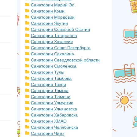
Санатории Марий Эл
Санатории Коми
Санатории Мордовии
Санатории Якутии
Санатории Северной Осетии
Санатории Татарстана
Санатории Хакассии
Санатории Санкт-Петербурга
Санатории Сахалина
Санатории Свердловской области
Санатории Смоленска
Санатории Тулы
Санатории Тамбова
Санатории Твери
Санатории Томска
Санатории Тюмени
Санатории Удмуртии
Санатории Ульяновска
Санатории Хабаровска
Санатории ХМАО
Санатории Челябинска
Санатории Читы