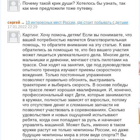
Почему такой крик души? Хотелось бы узнать, так
как мне предложили тоже путевку.
сергей
→
10 интересных мест России, где стоит побывать с детьми
17.01.2022
22:29
Картинг. Хочу помочь детям! Если вы понимаете, что
вашей потребностью является благотворительная
помощь, то обратите внимание на эту статью. К вам
обратились за помощью те, кто без вашего участия
может лишиться увлекательного дела. Многие дети,
мальчишки и девчонки, мечтают стать пилотами на
трассе. Они ходят на занятия, где под руководством
опытного тренера изучают приемы скоростного
вождения. Только постоянные упражнения
позволяют правильно обгонять, выстраивать
траекторию и выбирать скорость. В основе победы
на трассе лежит хорошая квалификация. И, конечно,
профессиональный карт. Дети, которые занимаются
в кружках, полностью зависят от взрослых, потому
что отсутствие денег и сломанные запчасти не
позволяют участвовать в соревнованиях. Сколько
удовольствия и новых ощущений испытывают
ребята, когда они попадают за руль и начинают
управлять машиной. Может быть, именно в таком
кружке растут не только чемпионы России, но даже
будущие чемпионы мира в этом виде спорта?! Вы
можете помочь детской секции картинга, которая