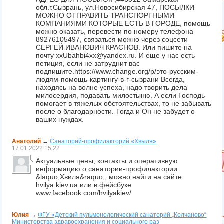
обл.г.Сызрань, ул.Новосибирская 47, ПОСЫЛКИ
МОЖНО ОТПРАВИТЬ ТРАНСПОРТНЫМИ
КОМПАНИЯМИ КОТОРЫЕ ЕСТЬ В ГОРОДЕ, помощь
можно оказать, перевести по номеру телефона
89276105497, связаться можно через соцсети
СЕРГЕЙ ИВАНОВИЧ КРАСНОВ. Или пишите на
почту xxUbahbi4xx@yandex.ru. И еще у нас есть
петиция, если не затруднит вас
подпишите.https://www.change.org/p/это-русским-
людям-помощь-картингу-в-г-сызрани Всегда,
находясь на волне успеха, надо творить дела
милосердия, подавать милостыню. А если Господь
помогает в тяжелых обстоятельствах, то не забывать
после о благодарности. Тогда и Он не забудет о
ваших нуждах.
Анатолий
→
Санаторий-профилакторий «Хвыля»
17.01.2022
15:22
Актуальные цены, контакты и оперативную
информацию о санатории-профилактории
&laquo;Хвиля&raquo;, можно найти на сайте
hvilya.kiev.ua или в фейсбуке
www.facebook.com/hvilyakiev/
Юлия
→
ФГУ «Детский пульмонологический санаторий „Колчаново“
Министерства здравоохранения и социального раз