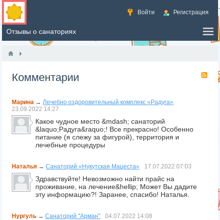
Войти
Регистрация
Комментарии
RS
Марина
→
Лечебно оздоровительный комплекс «Радуга»
23.09.2022
14:27
Какое чудное место &mdash; санаторий
&laquo;Радуга&raquo;! Все прекрасно! Особенно
питание (я слежу за фигурой), территория и
лечебные процедуры
Наталья
→
Санаторий «Нукутская Мацеста»
17.07.2022
07:03
Здравствуйте! Невозможно найти прайс на
проживание, на лечение&hellip; Может Вы дадите
эту информацию?! Заранее, спасибо! Наталья.
Нургуль
→
Санаторий "Арман"
04.07.2022
14:08