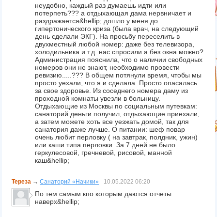
неудобно, каждый раз думаешь идти или
потерпеть??? а отдыхающая дама нервничает и
раздражается&hellip; дошло у меня до
гипертонического криза (была врач, на следующий
день сделали ЭКГ). На просьбу переселить в
двухместный любой номер: даже без телевизора,
холодильника и т.д. нас спросили а без окна можно?
Администрация пояснила, что о наличии свободных
номеров они не знают, необходимо провести
ревизию.....??? В общем потянули время, чтобы мы
просто уехали, что я и сделала. Просто опасалась
за свое здоровье. Из соседнего номера даму из
проходной комнаты увезли в больницу.
Отдыхающие из Москвы по социальным путевкам:
санаторий деньги получил, отдыхающие приехали,
а затем можете хоть все уезжать домой, так для
санатория даже лучше. О питании: шеф повар
очень любит перловку ( на завтрак, полдник, ужин)
или каши типа перловки. За 7 дней не было
геркулесовой, гречневой, рисовой, манной
каш&hellip;
Тереза
→
Санаторий «Начики»
10.05.2022
06:20
По тем самым кпо которым даются отчеты
наверх&hellip;