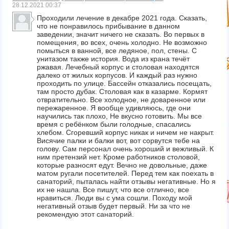
28.12.2021
00:37
Проходили лечение в декабре 2021 года. Сказать,
что не понравилось прибывание в данном
заведении, значит ничего не сказать. Во первых в
помещения, во всех, очень холодно. Не возможно
помыться в ванной, все ледяное, пол, стены. С
унитазом также история. Вода из крана течёт
ржавая. Лечебный корпус и столовая находятся
далеко от жилых корпусов. И каждый раз нужно
проходить по улице. Бассейн отказались посещать,
там просто дубак. Столовая как в казарме. Кормят
отвратительно. Все холодное, не доваренное или
пережаренное. Я вообще удивляюсь, где они
научились так плохо, Не вкусно готовить. Мы все
время с ребёнком были голодные, спасались
хлебом. Сгоревший корпус никак и ничем не накрыт.
Висячие палки и балки вот, вот сорвутся тебе на
голову. Сам персонал очень хороший и вежливый. К
ним претензий нет. Кроме работников столовой,
которые разносят едут. Вечно не довольные, даже
матом ругали посетителей. Перед тем как поехать в
санаторий, пыталась найти отзывы негативные. Но я
их не нашла. Все пишут, что все отлично, все
нравиться. Люди вы с ума сошли. Походу мой
негативный отзыв будет первый. Ни за что не
рекомендую этот санаторий.