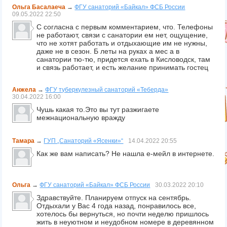
Ольга Басалаеча
→
ФГУ санаторий «Байкал» ФСБ России
09.05.2022
22:50
С согласна с первым комментарием, что. Телефоны
не работают, связи с санатории ем нет, ощущение,
что не хотят работать и отдыхающие им не нужны,
даже не в сезон. Б леты на руках а мес а в
санатории тю-тю, придется ехать в Кисловодск, там
и связь работает, и есть желание принимать гостец
Анжела
→
ФГУ туберкулезный санаторий «Теберда»
30.04.2022
16:00
Чушь какая то.Это вы тут разжигаете
межнациональную вражду
Тамара
→
ГУП „Санаторий «Ясенки»“
14.04.2022
20:55
Как же вам написать? Не нашла е-мейл в интернете.
Ольга
→
ФГУ санаторий «Байкал» ФСБ России
30.03.2022
20:10
Здравствуйте. Планируем отпуск на сентябрь.
Отдыхали у Вас 4 года назад, понравилось все,
хотелось бы вернуться, но почти неделю пришлось
жить в неуютном и неудобном номере в деревянном