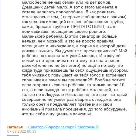
малообеспеченных семей или из дет домов.
Домашних детей мало. А вот с этого момента я
хотела написать поподробнее. Я как родитель
столкнулась с тем, ( впервые с общением с врачом)
как человек имеющий высшее образование грубит,
хамит, бросает трубки и ПРЕПЯТСТВУЕТ, я это
подчёркиваю, посещение своего родного,
маленького ребёнка. В этом санатории больше
нельзя, чем можно!!! и это не просто правила
посещения и нахождения, а тюрьма в которой дети
должны выжить. Вы думаете я преувеличиваю? Мой
ребёнок находится там уже 4 месяца. И я жду её
домой с нетерпением не потому что она от меня
далеко(конечно не без этого) но ещё и потому что
когда туда приезжаешь ты себя ощущаешь мусором,
тебя унижают, повышают на тебя голос и встречают
спрашивая а зачем вы приехали?!!! Вообще хотите
если отправить своего ребёнка, то только после 10
лет, а если выхода нет и ребёнок маленький, то
только не к Людмиле Николаевне, это врач, который
совершенно не умеет разговарить с людьми, она
только орёт и предъявляет претензии и свои
никчёмный правила посещения, до того абсурдные,
что ты себя ощущаешь в психушке.
Наталья
→
Санаторий-профилакторий "Восточный"
07.02.2022
00:39