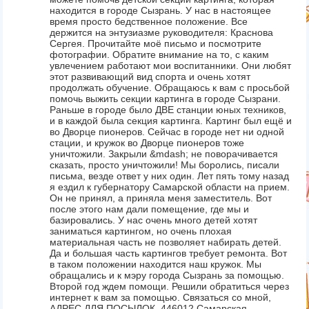
находится в городе Сызрань. У нас в настоящее
время просто бедственное положение. Все
держится на энтузиазме руководителя: Краснова
Сергея. Прочитайте моё письмо и посмотрите
фотографии. Обратите внимание на то, с каким
увлечением работают мои воспитанники. Они любят
этот развивающий вид спорта и очень хотят
продолжать обучение. Обращаюсь к вам с просьбой
помочь выжить секции картинга в городе Сызрани.
Раньше в городе было ДВЕ станции юных техников,
и в каждой была секция картинга. Картинг был ещё и
во Дворце пионеров. Сейчас в городе нет ни одной
стации, и кружок во Дворце пионеров тоже
уничтожили. Закрыли &mdash; не поворачивается
сказать, просто уничтожили! Мы боролись, писали
письма, везде ответ у них один. Лет пять тому назад
я ездил к губернатору Самарской области на прием.
Он не принял, а приняла меня заместитель. Вот
после этого нам дали помещение, где мы и
базировались. У нас очень много детей хотят
заниматься картингом, но очень плохая
материальная часть не позволяет набирать детей.
Да и большая часть картингов требует ремонта. Вот
в таком положении находится наш кружок. Мы
обращались и к мэру города Сызрань за помощью.
Второй год ждем помощи. Решили обратиться через
интернет к вам за помощью. Связаться со мной,
АДРЕС ДЛЯ ПОСЫЛОК ,446012 Самарская