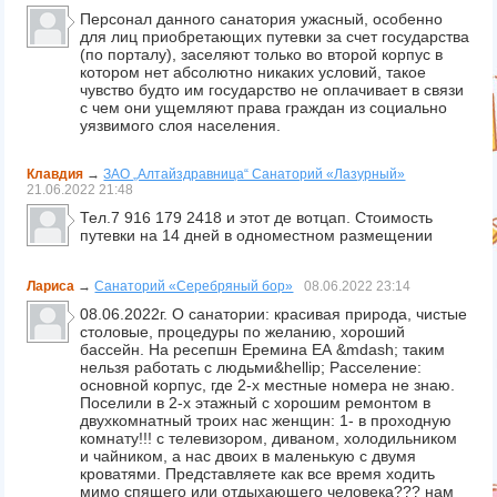
Персонал данного санатория ужасный, особенно
для лиц приобретающих путевки за счет государства
(по порталу), заселяют только во второй корпус в
котором нет абсолютно никаких условий, такое
чувство будто им государство не оплачивает в связи
с чем они ущемляют права граждан из социально
уязвимого слоя населения.
Клавдия
→
ЗАО „Алтайздравница“ Санаторий «Лазурный»
21.06.2022
21:48
Тел.7 916 179 2418 и этот де вотцап. Стоимость
путевки на 14 дней в одноместном размещении
Лариса
→
Санаторий «Серебряный бор»
08.06.2022
23:14
08.06.2022г. О санатории: красивая природа, чистые
столовые, процедуры по желанию, хороший
бассейн. На ресепшн Еремина ЕА &mdash; таким
нельзя работать с людьми&hellip; Расселение:
основной корпус, где 2-х местные номера не знаю.
Поселили в 2-х этажный с хорошим ремонтом в
двухкомнатный троих нас женщин: 1- в проходную
комнату!!! с телевизором, диваном, холодильником
и чайником, а нас двоих в маленькую с двумя
кроватями. Представляете как все время ходить
мимо спящего или отдыхающего человека??? нам