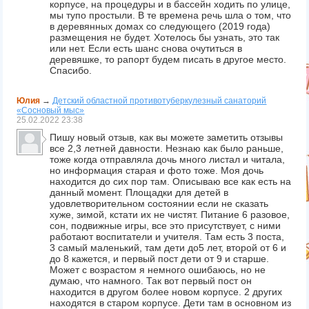
корпусе, на процедуры и в бассейн ходить по улице,
мы тупо простыли. В те времена речь шла о том, что
в деревянных домах со следующего (2019 года)
размещения не будет. Хотелось бы узнать, это так
или нет. Если есть шанс снова очутиться в
деревяшке, то рапорт будем писать в другое место.
Спасибо.
Юлия
→
Детский областной противотуберкулезный санаторий
«Сосновый мыс»
25.02.2022
23:38
Пишу новый отзыв, как вы можете заметить отзывы
все 2,3 летней давности. Незнаю как было раньше,
тоже когда отправляла дочь много листал и читала,
но информация старая и фото тоже. Моя дочь
находится до сих пор там. Описываю все как есть на
данный момент. Площадки для детей в
удовлетворительном состоянии если не сказать
хуже, зимой, кстати их не чистят. Питание 6 разовое,
сон, подвижные игры, все это присутствует, с ними
работают воспитатели и учителя. Там есть 3 поста,
3 самый маленький, там дети до5 лет, второй от 6 и
до 8 кажется, и первый пост дети от 9 и старше.
Может с возрастом я немного ошибаюсь, но не
думаю, что намного. Так вот первый пост он
находится в другом более новом корпусе. 2 других
находятся в старом корпусе. Дети там в основном из