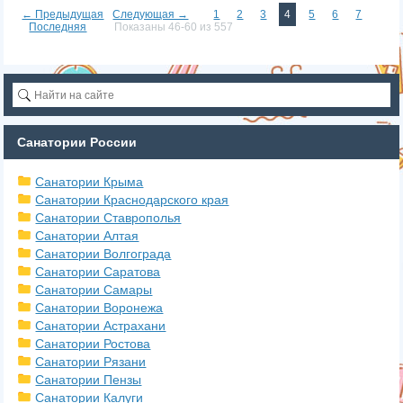
← Предыдущая
Следующая →
1
2
3
4
5
6
7
Последняя
Показаны 46-60 из 557
Санатории России
Санатории Крыма
Санатории Краснодарского края
Санатории Ставрополья
Санатории Алтая
Санатории Волгограда
Санатории Саратова
Санатории Самары
Санатории Воронежа
Санатории Астрахани
Санатории Ростова
Санатории Рязани
Санатории Пензы
Санатории Калуги