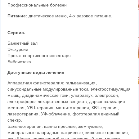
Профессиональные болезни
Питание:
диетическое меню, 4-х разовое питание.
Сервис:
Банкетный зал
Экскурсии
Прокат спортивного инвентаря
Библиотека
Доступные виды лечения
Аппаратная физиотерапия: гальванизация,
синусоидальные модулированные токи, электростимуляция
мышц, диадинамические токи, ультразвук, электросон,
электрофорез лекарственных веществ, дарсонвализация
местная, УВЧ-терапия, магнитотерапия, КВЧ-терапия,
лазеротерапия, УФ-облучение, фототерапия видимый
спектр.
Бальнеотерапия: ванны пресные, жемчужные,
минеральные хлоридные натриевые, кишечные орошения,
душ Шарко, циркулярный душ, подводный душ-массаж.