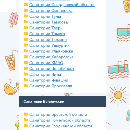
Санатории Свердловской области
Санатории Смоленска
Санатории Тулы
Санатории Тамбова
Санатории Твери
Санатории Томска
Санатории Тюмени
Санатории Удмуртии
Санатории Ульяновска
Санатории Хабаровска
Санатории ХМАО
Санатории Челябинска
Санатории Читы
Санатории Чувашии
Санатории Ярославля
Санатории Белоруссии
Санатории Брестской области
Санатории Гомельской области
Санатории Гродненской области