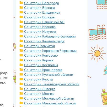
Санатории Белгорода
Санатории Брянска
Санатории Владимира
Санатории Вологды
Санатории Еврейской АО
Санатории Иваново
Санатории Иркутска
Санатории Кабардино-Балкарии
Санатории Калининграда
Санатори Камчатки
Санатории Карачаево-Черкессии
Санатории Кемерово
ю.
Санатории Кирова
Санатории Костромы
Санатории Красноярска
орода
Санатории Курганской области
вания
Санатории Курска
ило,
Санатории Ленинградской области
Санатории Липецка
Санатории Москвы
Санатории Московской области
Санатории Магаданской области
 во