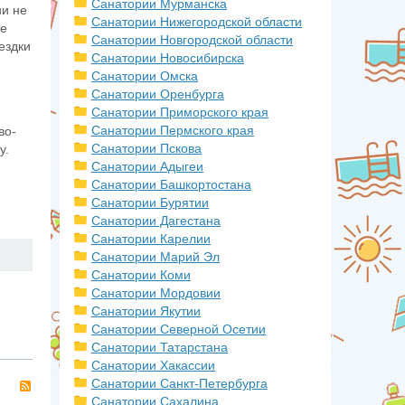
Санатории Мурманска
ни не
Санатории Нижегородской области
те
Санатории Новгородской области
ездки
Санатории Новосибирска
Санатории Омска
Санатории Оренбурга
Санатории Приморского края
Санатории Пермского края
во-
Санатории Пскова
у.
Санатории Адыгеи
Санатории Башкортостана
Санатории Бурятии
Санатории Дагестана
Санатории Карелии
Санатории Марий Эл
Санатории Коми
Санатории Мордовии
Санатории Якутии
Санатории Северной Осетии
Санатории Татарстана
Санатории Хакассии
Санатории Санкт-Петербурга
RSS
Санатории Сахалина