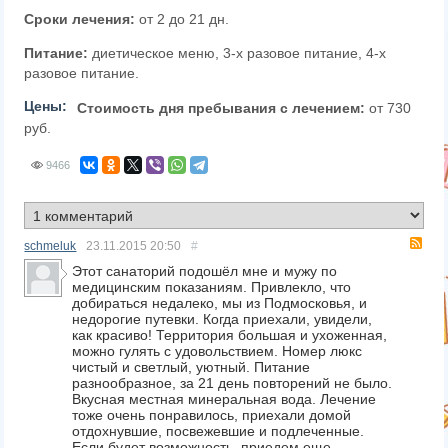
Сроки лечения:
от 2 до 21 дн.
Питание:
диетическое меню, 3-х разовое питание, 4-х
разовое питание.
Цены:
Стоимость дня пребывания с лечением:
от 730
руб.
9466
RS
schmeluk
23.11.2015
20:50
#
Этот санаторий подошёл мне и мужу по
медицинским показаниям. Привлекло, что
добираться недалеко, мы из Подмосковья, и
недорогие путевки. Когда приехали, увидели,
как красиво! Территория большая и ухоженная,
можно гулять с удовольствием. Номер люкс
чистый и светлый, уютный. Питание
разнообразное, за 21 день повторений не было.
Вкусная местная минеральная вода. Лечение
тоже очень понравилось, приехали домой
отдохнувшие, посвежевшие и подлеченные.
Если будет возможность, приедем еще,