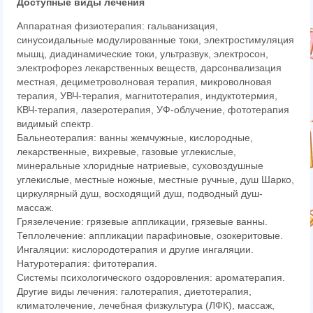
Доступные виды лечения
Аппаратная физиотерапия: гальванизация,
синусоидальные модулированные токи, электростимуляция
мышц, диадинамические токи, ультразвук, электросон,
электрофорез лекарственных веществ, дарсонвализация
местная, дециметроволновая терапия, микроволновая
терапия, УВЧ-терапия, магнитотерапия, индуктотермия,
КВЧ-терапия, лазеротерапия, УФ-облучение, фототерапия
видимый спектр.
Бальнеотерапия: ванны жемчужные, кислородные,
лекарственные, вихревые, газовые углекислые,
минеральные хлоридные натриевые, суховоздушные
углекислые, местные ножные, местные ручные, душ Шарко,
циркулярный душ, восходящий душ, подводный душ-
массаж.
Грязелечение: грязевые аппликации, грязевые ванны.
Теплолечение: аппликации парафиновые, озокеритовые.
Ингаляции: кислородотерапия и другие ингаляции.
Натуротерапия: фитотерапия.
Системы психологического оздоровления: ароматерапия.
Другие виды лечения: галотерапия, диетотерапия,
климатолечение, лечебная физкультура (ЛФК), массаж,