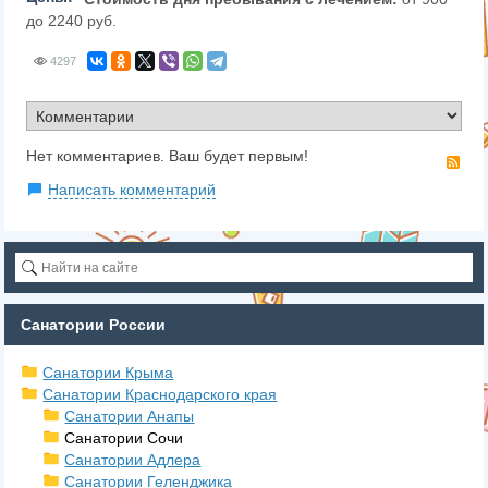
до 2240 руб.
4297
Нет комментариев. Ваш будет первым!
RS
Написать комментарий
Санатории России
Санатории Крыма
Санатории Краснодарского края
Санатории Анапы
Санатории Сочи
Санатории Адлера
Санатории Геленджика