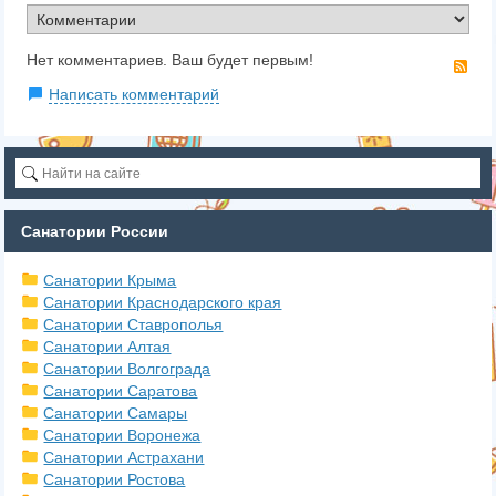
Нет комментариев. Ваш будет первым!
RS
Написать комментарий
Санатории России
Санатории Крыма
Санатории Краснодарского края
Санатории Ставрополья
Санатории Алтая
Санатории Волгограда
Санатории Саратова
Санатории Самары
Санатории Воронежа
Санатории Астрахани
Санатории Ростова