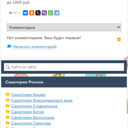
до 1600 руб.
4674
Нет комментариев. Ваш будет первым!
RS
Написать комментарий
Санатории России
Санатории Крыма
Санатории Краснодарского края
Санатории Ставрополья
Санатории Алтая
Санатории Волгограда
Санатории Саратова