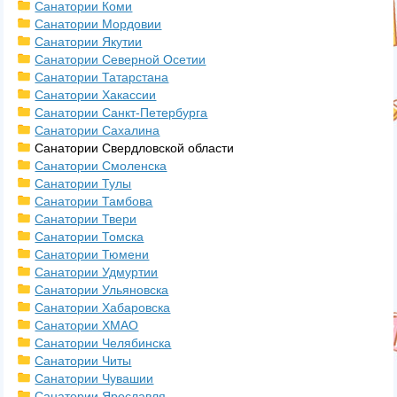
Санатории Коми
Санатории Мордовии
Санатории Якутии
Санатории Северной Осетии
Санатории Татарстана
Санатории Хакассии
Санатории Санкт-Петербурга
Санатории Сахалина
Санатории Свердловской области
Санатории Смоленска
Санатории Тулы
Санатории Тамбова
Санатории Твери
Санатории Томска
Санатории Тюмени
Санатории Удмуртии
Санатории Ульяновска
Санатории Хабаровска
Санатории ХМАО
Санатории Челябинска
Санатории Читы
Санатории Чувашии
Санатории Ярославля