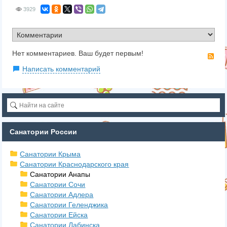
3929
Нет комментариев. Ваш будет первым!
RS
Написать комментарий
Санатории России
Санатории Крыма
Санатории Краснодарского края
Санатории Анапы
Санатории Сочи
Санатории Адлера
Санатории Геленджика
Санатории Ейска
Санатории Лабинска