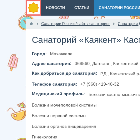
НОВОСТИ
СТАТЬИ
САНАТОРИИ РОССИ
Санатории России / сайты санаториев
Санатории 
Санаторий «Каякент» Кас
Город:
Махачкала
Адрес санатория:
368560, Дагестан, Каякентский 
Как добраться до санатория:
Р.Д., Каякентский р
Телефон санатория:
+7 (960) 419-40-32
Медицинский профиль:
Болезни костно-мышечн
Болезни мочеполовой системы
Болезни нервной системы
Болезни органов пищеварения
Гинекология