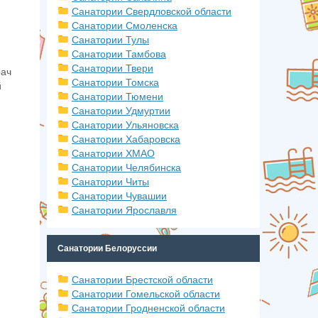
Санатории Свердловской области
Санатории Смоленска
Санатории Тулы
Санатории Тамбова
Санатории Твери
рач
Санатории Томска
й
Санатории Тюмени
Санатории Удмуртии
Санатории Ульяновска
Санатории Хабаровска
Санатории ХМАО
Санатории Челябинска
Санатории Читы
Санатории Чувашии
Санатории Ярославля
Санатории Белоруссии
Санатории Брестской области
Санатории Гомельской области
Санатории Гродненской области