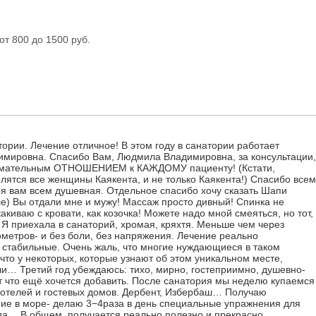
от 800 до 1500 руб.
ории. Лечение отличное! В этом году в санатории работает
имировна. Спасибо Вам, Людмила Владимировна, за консультации,
внимательным ОТНОШЕНИЕМ к КАЖДОМУ пациенту! (Кстати,
ятся все женщины Каякента, и не только Каякента!) Спасибо всем
я вам всем душевная. Отдельное спасибо хочу сказать Шапи
е) Вы отдали мне и мужу! Массаж просто дивный! Спинка не
акиваю с кровати, как козочка! Можете надо мной смеяться, но тот,
. Я приехала в санаторий, хромая, кряхтя. Меньше чем через
метров- и без боли, без напряжения. Лечение реально
д стабильные. Очень жаль, что многие нуждающиеся в таком
что у некоторых, которые узнают об этом уникальном месте,
ли… Третий год убеждаюсь: тихо, мирно, гостеприимно, душевно-
от что ещё хочется добавить. После санатория мы неделю купаемся
х отелей и гостевых домов. Дербент, Избербаш… Получаю
ние в море- делаю 3−4раза в день специальные упражнения для
еда… В общем, получается реально полезно и прекрасно