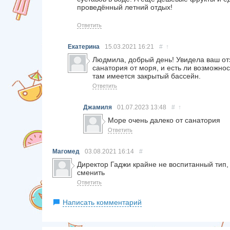
проведённый летний отдых!
Ответить
Екатерина
15.03.2021
16:21
#
↑
Людмила, добрый день! Увидела ваш отз
санатория от моря, и есть ли возможно
там имеется закрытый бассейн.
Ответить
Джамиля
01.07.2023
13:48
#
↑
Море очень далеко от санатория
Ответить
Магомед
03.08.2021
16:14
#
Директор Гаджи крайне не воспитанный тип,
сменить
Ответить
Написать комментарий