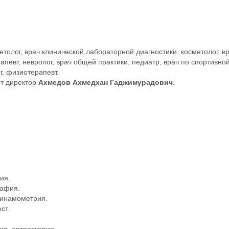
толог, врач клинической лабораторной диагностики, косметолог, в
певт, невролог, врач общей практики, педиатр, врач по спортивно
г, физиотерапевт.
ет директор
Ахмедов Ахмедхан Гаджимурадович
.
ия.
рафия.
динамометрия.
ст.
ия, артроскопия.