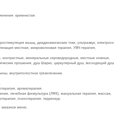
енения: кремнистая.
ростимуляция мышц, диадинамические токи, ультразвук, электросо
лизация местная, микроволновая терапия, УВЧ-терапия,
е, контрастные, минеральные сероводородные, местные ножные,
гические орошения, душ Шарко, циркулярный душ, восходящий душ
анны, внутриполостное грязелечение.
.
отерапия, ароматерапия.
ение, лечебная физкультура (ЛФК), мануальная терапия, массаж,
отерапия, психотерапия, терренкур.
, заказное меню.