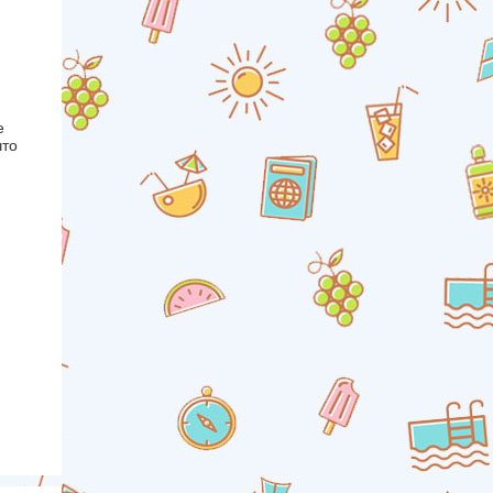
е
что