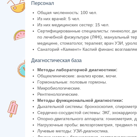
Персонал
Общая численность: 100 чел.
Из них врачей: 5 чел.
Из них медицинских сестер: 15 чел.
Сертифицированные специалисты: гинеколог, дие
по лечебной физкультуре (ЛФК), мануальный тера
медицине, стоматолог, терапевт, врач УЗИ, уроло
Санаторий «Каякент» Каспий финанс возглавля
Диагностическая база
Методы лабораторной диагностики:
Общеклинические: анализ крови, мочи.
Гормональные: половые гормоны.
Микробиологические.
Рентгенологические.
Методы функциональной диагностики:
Дыхательной системы: бронхоскопия, спирометр
Сердечно-сосудистой системы: ЭКГ, эхокардиог
Опорно-двигательного аппарата: гониометрия, 
Нагрузочные пробы: велоэргометрия, тредмил-те
Лучевые методы: УЗИ-диагностика.
Другие методы: бронхоскопия, гастродуоденскоп