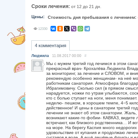
Сроки лечения:
от 12 до 21 дн.
Цены:
Стоимость дня пребывания с лечением:
12330
4 комментария
Людмила
11.08.2017
00:00
#
Мы с мужем третий год лечимся в этом санат
прекрасный врач- Крохалёва Людмила Влад
за мониторинг, за лечение и СЛОВОМ, и 
рекомендую особенно женщинам- на неё мол
работникам санатория. Атмосфера благодар
Ибрагимовичу. Сколько сил (в прямом смысл
нарадуется, ножки по утрам улыбаются, соск
кто с болью ступает на ноги, меня понимает
неделю- пешком, в хорошем темпе, 4−5 кило
действенное! И цены в санатории третий го
лечении не знают об этом санатории. Жаль, 
возникают какие-то фобии- КАВКАЗ, видите 
встречают, как близкого родственника… И в
на море. На берегу Каспия много недороги
удовольствие от купания и продолжаю лече
суставов в воде. А ещё дешёвые фрукты и 