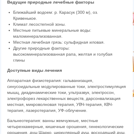
Ведущие природные лечебные факторы
Ближайший водоем: р. Карасук (300 м), оз.
Кривенькое.
Климат лесостепной зоны.
Местные питьевые минеральные воды:
маломинерализованная.
Местная лечебная грязь: сульфидная иловая.
Другие природные факторы:
высокоминерализованная рапа, желтая и голубая
глины
Доступные виды лечения
Аппаратная физиотерапия: гальванизация,
синусоидальные модулированные токи, электростимуляция
мышц, диадинамические токи, ультразвук, электросон,
электрофорез лекарственных веществ, дарсонвализация
местная, микроволновая терапия, УВЧ-терапия, КВЧ-
терапия, лазеротерапия, УФ-облучение.
Бальнеотерапия: ванны жемчужные, местные
четырехкамерные, кишечные орошения, гинекологические
орошения, душ Шарко, циркулярный душ, восходящий душ,