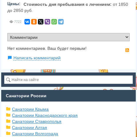
Цены:
Стоимость дня пребывания с лечением:
от 1850
до 2850 руб.
7722
Нет комментариев. Ваш будет первым!
RS
Написать комментарий
Санатории России
Санатории Крыма
Санатории Краснодарского края
Санатории Ставрополья
Санатории Алтая
Санатории Волгограда