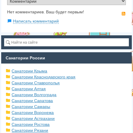
Нет комментариев. Ваш будет первым!
RS
Написать комментарий
Санатории России
Санатории Крыма
Санатории Краснодарского края
Санатории Ставрополья
Санатории Алтая
Санатории Волгограда
Санатории Саратова
Санатории Самары
Санатории Воронежа
Санатории Астрахани
Санатории Ростова
Санатории Рязани