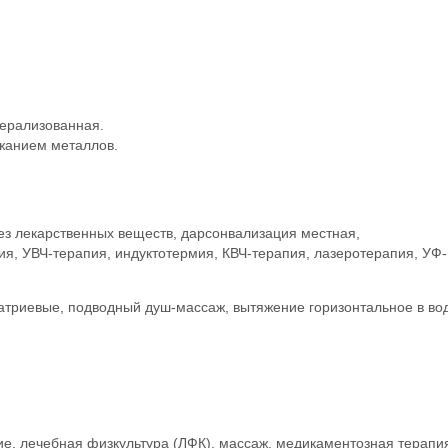
ерализованная.
ржанием металлов.
ез лекарственных веществ, дарсонвализация местная,
я, УВЧ-терапия, индуктотермия, КВЧ-терапия, лазеротерапия, УФ-
триевые, подводный душ-массаж, вытяжение горизонтальное в во
ие, лечебная физкультура (ЛФК), массаж, медикаментозная терапи