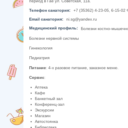
период в Гае ул. Советская, 11а.
Телефон санатория:
+7 (35362) 4-23-05, 6-15-02 
Email санатория:
ni.sg@yandex.ru
Медицинский профиль:
Болезни костно-мышечн
Болезни нервной системы
Гинекология
Педиатрия
Питание
: 4-х разовое питание, заказное меню.
Сервис
:
Аптека
Кафе
Банкетный зал
Конференц-зал
Экскурсии
Магазин
Автостоянка
Библиотека