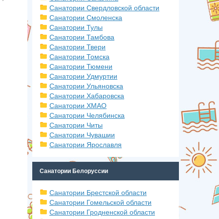
Санатории Свердловской области
Санатории Смоленска
Санатории Тулы
Санатории Тамбова
Санатории Твери
Санатории Томска
Санатории Тюмени
Санатории Удмуртии
Санатории Ульяновска
Санатории Хабаровска
Санатории ХМАО
Санатории Челябинска
Санатории Читы
Санатории Чувашии
Санатории Ярославля
Санатории Белоруссии
Санатории Брестской области
Санатории Гомельской области
Санатории Гродненской области