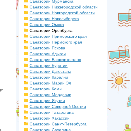
Санатории Мурманска
Санатории Нижегородской области
Санатории Новгородской области
Санатории Новосибирска
Санатории Омска
Санатории Оренбурга
Санатории Приморского края
Санатории Пермского края
Санатории Пскова
Санатории Адыгеи
Санатории Башкортостана
Санатории Бурятии
Санатории Дагестана
Санатории Карелии
Санатории Марий Эл
Санатории Коми
де.
Санатории Мордовии
Санатории Якутии
Санатории Северной Осетии
Санатории Татарстана
Санатории Хакассии
Санатории Санкт-Петербурга
я,
Санатории Сахалина