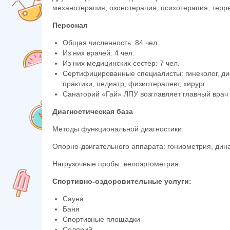
механотерапия, озонотерапия, психотерапия, терре
Персонал
Общая численность: 84 чел.
Из них врачей: 4 чел.
Из них медицинских сестер: 7 чел.
Сертифицированные специалисты: гинеколог, дие
практики, педиатр, физиотерапевт, хирург.
Санаторий «Гай» ЛПУ возглавляет главный врач
Диагностическая база
Методы функциональной диагностики:
Опорно-двигательного аппарата: гониометрия, дин
Нагрузочные пробы: велоэргометрия.
Спортивно-оздоровительные услуги:
С
ауна
Баня
Спортивные площадки
Солярий