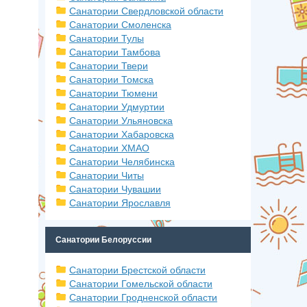
Санатории Свердловской области
Санатории Смоленска
Санатории Тулы
Санатории Тамбова
Санатории Твери
Санатории Томска
Санатории Тюмени
Санатории Удмуртии
Санатории Ульяновска
Санатории Хабаровска
Санатории ХМАО
Санатории Челябинска
Санатории Читы
Санатории Чувашии
Санатории Ярославля
Санатории Белоруссии
Санатории Брестской области
Санатории Гомельской области
Санатории Гродненской области