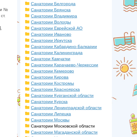
Санатории Белгорода
ми №
Санатории Брянска
ст.
Санатории Владимира
Санатории Вологды
.
Санатории Еврейской АО
Санатории Иваново
Санатории Иркутска
Санатории Кабардино-Балкарии
Санатории Калининграда
Санатори Камчатки
Санатории Карачаево-Черкессии
Санатории Кемерово
Санатории Кирова
Санатории Костромы
Санатории Красноярска
Санатории Курганской области
Санатории Курска
Санатории Ленинградской области
Санатории Липецка
Санатории Москвы
Санатории Московской области
Санатории Магаданской области