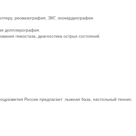
лтеру, реовазография, ЭКГ, эхокардиография.
вая допплерография.
вания гемостаза, диагностика острых состояний.
оцразвития России предлагает: лыжная база, настольный теннис.