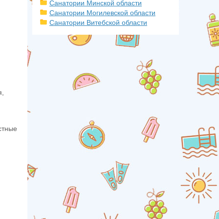
Санатории Минской области
Санатории Могилевской области
Санатории Витебской области
я,
стные