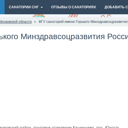
И
САНАТОРИИ СНГ
ОТЗЫВЫ О САНАТОРИЯХ
ДОБАВИТЬ 
Московской области
ФГУ санаторий имени Горького Минздравсоцразвития
ького Минздравсоцразвития Росс
елковский район, почтовое отделение Кашинцево, пос. Юность .