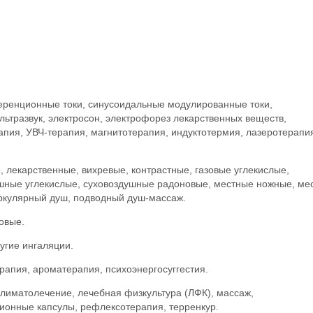
еренционные токи, синусоидальные модулированные токи,
ьтразвук, электросон, электрофорез лекарственных веществ,
пия, УВЧ-терапия, магнитотерапия, индуктотермия, лазеротерапи
 лекарственные, вихревые, контрастные, газовые углекислые,
шные углекислые, суховоздушные радоновые, местные ножные, ме
ркулярный душ, подводный душ-массаж.
овые.
угие ингаляции.
рапия, ароматерапия, психоэнергосуггестия.
климатолечение, лечебная физкультура (ЛФК), массаж,
ионные капсулы, рефлексотерапия, терренкур.