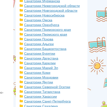
Санатории Мурманска
Санатории Нижегородской области
Санатории Новгородской области
Санатории Новосибирска
Санатории Омска
Санатории Оренбурга
Санатории Приморского края
Санатории Пермского края
Санатории Пскова
Санатории Адыгеи
Санатории Башкортостана
Санатории Бурятии
Санатории Дагестана
Санатории Карелии
Санатории Марий Эл
Санатории Коми
Санатории Мордовии
Санатории Якутии
Санатории Северной Осетии
Санатории Татарстана
но-
Санатории Хакассии
Санатории Санкт-Петербурга
Санатории Сахалина