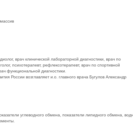
 массив
иолог, врач клинической лабораторной диагностики, врач по
голог, психотерапевт, рефлексотерапевт, врач по спортивной
врач функциональной диагностики.
тия России возглавляет и.о. главного врача Бугулов Александр
оказатели углеводного обмена, показатели липидного обмена, вод
рменты.