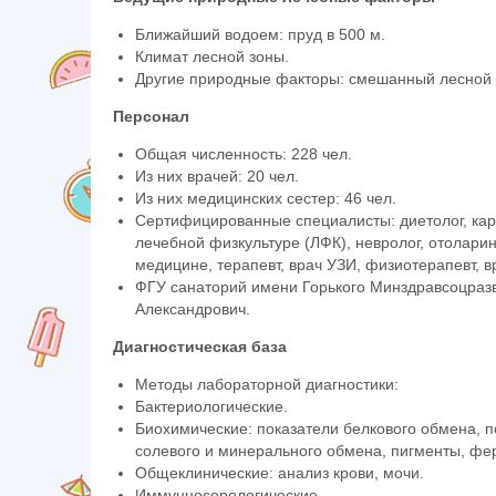
Ближайший водоем: пруд в 500 м.
Климат лесной зоны.
Другие природные факторы: смешанный лесной
Персонал
Общая численность: 228 чел.
Из них врачей: 20 чел.
Из них медицинских сестер: 46 чел.
Сертифицированные специалисты: диетолог, кард
лечебной физкультуре (ЛФК), невролог, отоларин
медицине, терапевт, врач УЗИ, физиотерапевт, 
ФГУ санаторий имени Горького Минздравсоцразви
Александрович.
Диагностическая база
Методы лабораторной диагностики:
Бактериологические.
Биохимические: показатели белкового обмена, п
солевого и минерального обмена, пигменты, фе
Общеклинические: анализ крови, мочи.
Иммунносерологические.