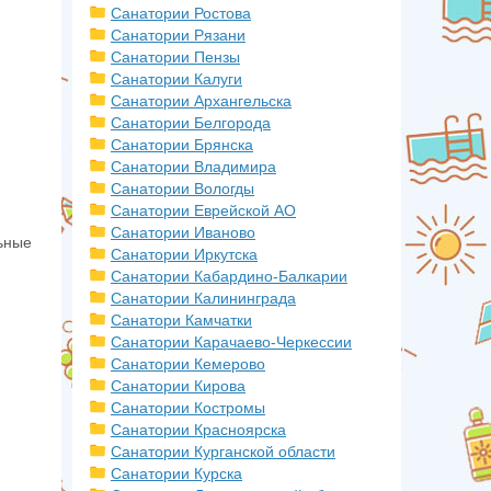
Санатории Ростова
Санатории Рязани
Санатории Пензы
Санатории Калуги
Санатории Архангельска
Санатории Белгорода
Санатории Брянска
Санатории Владимира
Санатории Вологды
Санатории Еврейской АО
Санатории Иваново
ьные
Санатории Иркутска
Санатории Кабардино-Балкарии
Санатории Калининграда
Санатори Камчатки
Санатории Карачаево-Черкессии
Санатории Кемерово
Санатории Кирова
Санатории Костромы
Санатории Красноярска
Санатории Курганской области
Санатории Курска