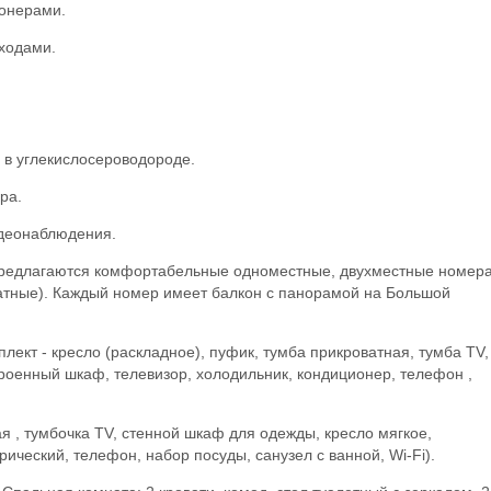
онерами.
ходами.
 в углекислосероводороде.
ра.
идеонаблюдения.
 предлагаются комфортабельные одноместные, двухместные номера
натные). Каждый номер имеет балкон с панорамой на Большой
лект - кресло (раскладное), пуфик, тумба прикроватная, тумба TV,
троенный шкаф, телевизор, холодильник, кондиционер, телефон ,
я , тумбочка TV, стенной шкаф для одежды, кресло мягкое,
рический, телефон, набор посуды, санузел с ванной, Wi-Fi).