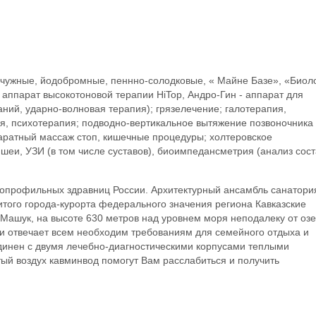
чужные, йодобромные, пеннно-солодковые, « Майне Базе», «Биоло
 аппарат высокотоновой терапии HiTop, Андро-Гин - аппарат для
аний, ударно-волновая терапия); грязелечение; галотерапия,
я, психотерапия; подводно-вертикальное вытяжение позвоночника 
аратный массаж стоп, кишечные процедуры; холтеровское
шеи, УЗИ (в том числе суставов), биоимпедансметрия (анализ сос
гопрофильных здравниц России. Архитектурный ансамбль санатори
итого города-курорта федерального значения региона Кавказские
Машук, на высоте 630 метров над уровнем моря неподалеку от оз
и отвечает всем необходим требованиям для семейного отдыха и
динен с двумя лечебно-диагностическими корпусами теплыми
тый воздух кавминвод помогут Вам расслабиться и получить