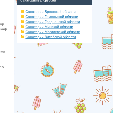
Санатории Белоруссии
Санатории Брестской области
Санатории Гомельской области
Санатории Гродненской области
бор
Санатории Минской области
шкаф
Санатории Могилевской области
Санатории Витебской области
год
й
нию