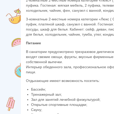
2-комнатные 2-местные номера категории «Люкс» ( 
пуфика. Гостиная: мягкая мебель, 2 пуфика, телев
холодильник, чайник, фен, санузел с ванной, кондиц
3-комнатные 2-местные номера категории «Люкс ( С
пуфик, платяной шкаф, санузел с ванной. Гостиная
посуды, шкаф для белья. Кабинет: сейф, диван, пи
для белья, холодильник, чайник, тумба, утюг, кондиц
Питание
В санатории предусмотрено трехразовое диетическо
входят свежие овощи, фрукты, вкусные фирменные 
собственной выпечки.
Интерьер обеденного зала, профессиональное офо
пищи.
Отдыхающие имеют возможность посетить:
Бассейн;
Тренажерный зал;
Зал для занятий лечебной физкультурой;
Открытые спортивные площадки;
Сауну;