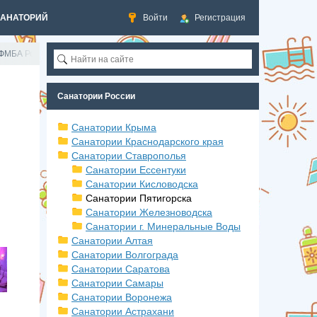
САНАТОРИЙ
Войти
Регистрация
 ФМБА России»
Санатории России
Санатории Крыма
Санатории Краснодарского края
Санатории Ставрополья
Санатории Ессентуки
Санатории Кисловодска
Санатории Пятигорска
Санатории Железноводска
Санатории г. Минеральные Воды
Санатории Алтая
Санатории Волгограда
Санатории Саратова
Санатории Самары
Санатории Воронежа
Санатории Астрахани