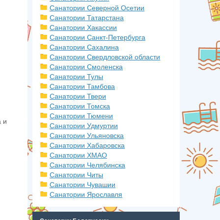
Санатории Северной Осетии
Санатории Татарстана
Санатории Хакассии
Санатории Санкт-Петербурга
Санатории Сахалина
Санатории Свердловской области
Санатории Смоленска
Санатории Тулы
Санатории Тамбова
Санатории Твери
Санатории Томска
Санатории Тюмени
 и
Санатории Удмуртии
Санатории Ульяновска
Санатории Хабаровска
Санатории ХМАО
Санатории Челябинска
Санатории Читы
Санатории Чувашии
Санатории Ярославля