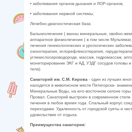
• заболевания органов дыхания и ЛОР-органов;
• заболевания нервной системы;
Лечебно-диагностическая база:
Бальнеолечение ( ванны минеральные, хвойно-жем
аппаратное физиолечение ( в том числе Мультимаг,
лечения гинекологических и урологических заболев
озонотерапия, иглорефлексотерапия, гирудотерапи
углекислосероводороде, массаж, гидромассаж, апп
мониторирование ЭКГ и АД, УЗДГ сосудов головы и 
тела).
Санаторий им. С.М. Кирова
- один из лучших мно
находится в живописном месте Пятигорска- знамен
Минеральные Воды, на юго-восточном склоне горы 
Провал. Санаторий выстроен в современном стиле 
лечения в любое время года. Спальный корпус сое
переходами. Удаленность от городской суеты и чис
удовольствие от отдыха.
Преимущества санатория: