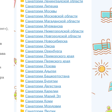
Санатории Ленинградской области
Санатории Липецка
Санатории Москвы
Санатории Московской области
Санатории Магаданской области
Санатории Мурманска
нг»),
Санатории Нижегородской области
Санатории Новгородской области
Санатории Новосибирска
в
Санатории Омска
Санатории Оренбурга
тава
Санатории Приморского края
Санатории Пермского края
Санатории Пскова
я
Санатории Адыгеи
Санатории Башкортостана
ера
Санатории Бурятии
Санатории Дагестана
Санатории Карелии
Санатории Марий Эл
Санатории Коми
Санатории Мордовии
Санатории Якутии