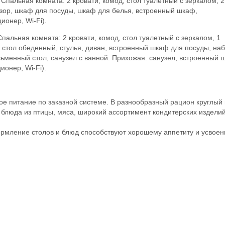
Спальная комната: 2 кровати, комод, стол туалетный с зеркалом, 2
изор, шкаф для посуды, шкаф для белья, встроенный шкаф,
ионер, Wi-Fi).
пальная комната: 2 кровати, комод, стол туалетный с зеркалом, 1
: стол обеденный, стулья, диван, встроенный шкаф для посуды, на
сьменный стол, санузел с ванной. Прихожая: санузел, встроенный 
ионер, Wi-Fi).
е питание по заказной системе. В разнообразный рацион круглый 
блюда из птицы, мяса, широкий ассортимент кондитерских издели
рмление столов и блюд способствуют хорошему аппетиту и усвое