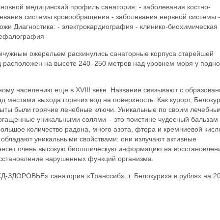
новной медицинский профиль санатория: - заболевания костно-
евания системы кровообращения - заболевания нервной системы 
ожи Диагностика: - электрокардиография - клинико-биохимическая
нцефалография
жемчужным ожерельем раскинулись санаторные корпуса старейшей
д расположен на высоте 240–250 метров над уровнем моря у подн
ному населению еще в XVIII веке. Название связывают с образова
д местами выхода горячих вод на поверхность. Как курорт, Белоку
крыты были горячие лечебные ключи. Уникальные по своим лечебны
огащенные уникальными солями – это поистине чудесный бальзам
ольшое количество радона, много азота, фтора и кремниевой кисл
 обладают уникальными свойствами: они излучают активные
несет очень высокую биологическую информацию на восстановлен
восстановление нарушенных функций организма.
Д-ЗДОРОВЬЕ» санатория «Транссиб», г. Белокуриха в рублях на 2