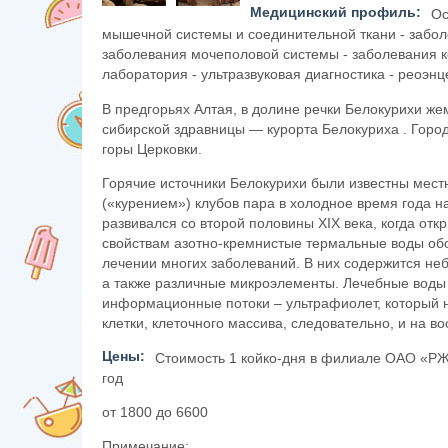
Медицинский профиль:
Ос
мышечной системы и соединительной ткани - забол
заболевания мочеполовой системы - заболевания к
лаборатория - ультразвуковая диагностика - реоэ
В предгорьях Алтая, в долине речки Белокурихи 
сибирской здравницы — курорта Белокуриха . Горо
горы Церковки.
Горячие источники Белокурихи были известны мест
(«курением») клубов пара в холодное время года на
развивался со второй половины XIX века, когда от
свойствам азотно-кремнистые термальные воды об
лечении многих заболеваний. В них содержится неб
а также различные микроэлементы. Лечебные воды
информационные потоки – ультрафиолет, который 
клетки, клеточного массива, следовательно, и на 
Цены:
Стоимость 1 койко-дня в филиале ОАО «РЖ
год
от 1800 до 6600
Примечание: