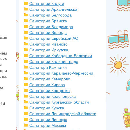
Санатории Калуги
Санатории Архангельска
-
Санатории Белгорода
Санатории Брянска
Санатории Владимира
Санатории Вологды
ожия
Санатории Еврейской АО
Санатории Иваново
Санатории Иркутска
нием
Санатории Кабардино-Балкарии
риха
Санатории Калининграда
м
Санатори Камчатки
 при
Санатории Карачаево-Черкессии
оты,
Санатории Кемерово
Санатории Кирова
ие
Санатории Костромы
Санатории Красноярска
Санатории Курганской области
014
Санатории Курска
Санатории Ленинградской области
Санатории Липецка
Санатории Москвы