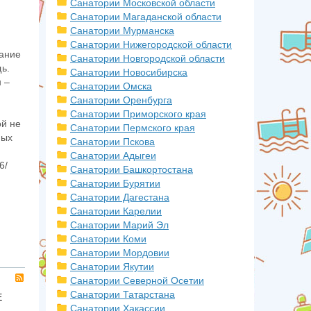
Санатории Московской области
Санатории Магаданской области
Санатории Мурманска
Санатории Нижегородской области
тание
Санатории Новгородской области
ь.
Санатории Новосибирска
н –
Санатории Омска
Санатории Оренбурга
Санатории Приморского края
ой не
Санатории Пермского края
ных
Санатории Пскова
Санатории Адыгеи
6/
Санатории Башкортостана
Санатории Бурятии
Санатории Дагестана
Санатории Карелии
Санатории Марий Эл
Санатории Коми
Санатории Мордовии
Санатории Якутии
RSS
Санатории Северной Осетии
Санатории Татарстана
Е
Санатории Хакассии