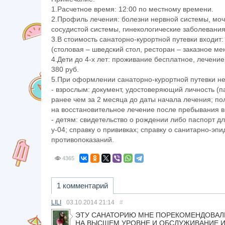
1.Расчетное время: 12:00 по местному времени.
2.Профиль лечения: болезни нервной системы, моч
сосудистой системы, гинекологические заболевани
3.В стоимость санаторно-курортной путевки входит
(столовая – шведский стол, ресторан – заказное м
4.Дети до 4-х лет: проживание бесплатное, лечение 
380 руб.
5.При оформлении санаторно-курортной путевки н
- взрослым: документ, удостоверяющий личность (п
ранее чем за 2 месяца до даты начала лечения; по
на восстановительное лечение после пребывания в 
- детям: свидетельство о рождении либо паспорт д
у-04; справку о прививках; справку о санитарно-эп
противопоказаний.
4365
1 комментарий
LILI
03.10.2014
21:14
#
ЭТУ САНАТОРИЮ МНЕ ПОРЕКОМЕНДОВАЛИ
НА ВЫСШЕМ УРОВНЕ И ОБСЛУЖИВАНИЕ И