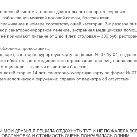
еполовой системы, опорно-двигательного аппарата, сердечно-
я, заболевания мужской половой сферы, болезни кожи.
: проживание в номере соответствующей категории; 3-х разовое пи
еню); санаторно-курортное лечение, экстренная медицинская помощ
не принимают, питание от 2 до 4 лет: столовая – 330 руб, рестора
еобходимо предоставить:
аспорт); санаторно-курортную карту по форме № 072/у-04, выданн
лис обязательного медицинского страхования; для лиц, направлен
стационаре – выписки из истории болезни;
ля детей старше 14 лет; санаторно-курортную карту по форме № 07
идемиологическом окружении; справку от педиатра об отсутствии
 МОИ ДРУЗЬЯ.Я РЕШИЛА ОТДОХНУТЬ ТУТ И НЕ ПОЖАЛЕЛА.ВС
 ОБСТАНОВКА.И СТОИМОСТЬ ОЧЕНЬ ПОНРАВИЛАСЬ ОДНИМ