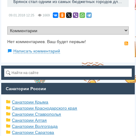
Брянск стал одним из самых бюджетных городов для туристов →
09.01.2018
12:25
1669
Нет комментариев. Ваш будет первым!
RS
Написать комментарий
Санатории России
Санатории Крыма
Санатории Краснодарского края
Санатории Ставрополья
Санатории Алтая
Санатории Волгограда
Санатории Саратова