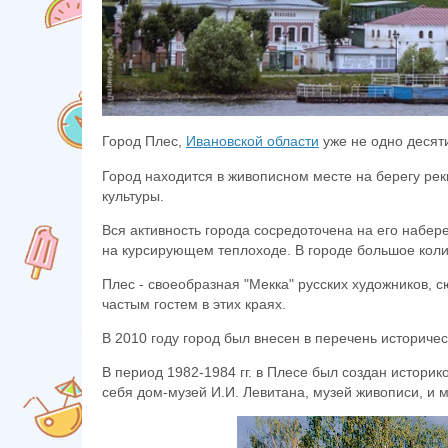
Город Плес,
Ивановской области
уже не одно десяти
Город находится в живописном месте на берегу ре
культуры.
Вся активность города сосредоточена на его набер
на курсирующем теплоходе. В городе большое коли
Плес - своеобразная "Мекка" русских художников, 
частым гостем в этих краях.
В 2010 году город был внесен в перечень историче
В период 1982-1984 гг. в Плесе был создан истори
себя дом-музей И.И. Левитана, музей живописи, и 