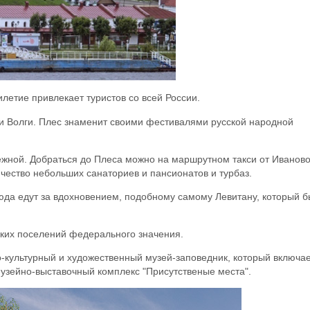
летие привлекает туристов со всей России.
ки Волги. Плес знаменит своими фестивалями русской народной
ежной. Добраться до Плеса можно на маршрутном такси от Иваново
чество небольших санаториев и пансионатов и турбаз.
сюда едут за вдохновением, подобному самому Левитану, который 
ских поселений федерального значения.
ко-культурный и художественный музей-заповедник, который включае
музейно-выставочный комплекс "Присутственые места".