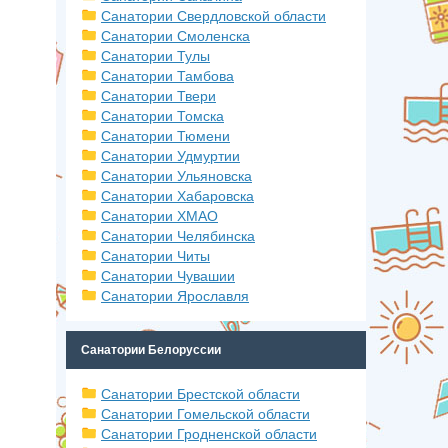
Санатории Свердловской области
Санатории Смоленска
Санатории Тулы
Санатории Тамбова
Санатории Твери
Санатории Томска
Санатории Тюмени
Санатории Удмуртии
Санатории Ульяновска
Санатории Хабаровска
Санатории ХМАО
Санатории Челябинска
Санатории Читы
Санатории Чувашии
Санатории Ярославля
Санатории Белоруссии
Санатории Брестской области
Санатории Гомельской области
Санатории Гродненской области