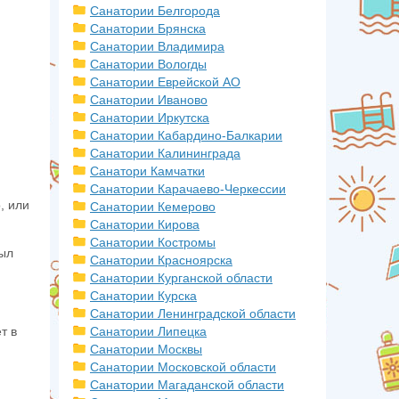
Санатории Белгорода
Санатории Брянска
Санатории Владимира
Санатории Вологды
Санатории Еврейской АО
Санатории Иваново
Санатории Иркутска
Санатории Кабардино-Балкарии
Санатории Калининграда
Санатори Камчатки
Санатории Карачаево-Черкессии
, или
Санатории Кемерово
Санатории Кирова
Санатории Костромы
был
Санатории Красноярска
Санатории Курганской области
Санатории Курска
Санатории Ленинградской области
т в
Санатории Липецка
Санатории Москвы
Санатории Московской области
Санатории Магаданской области